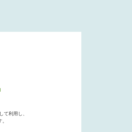
、
」
として利用し、
す。