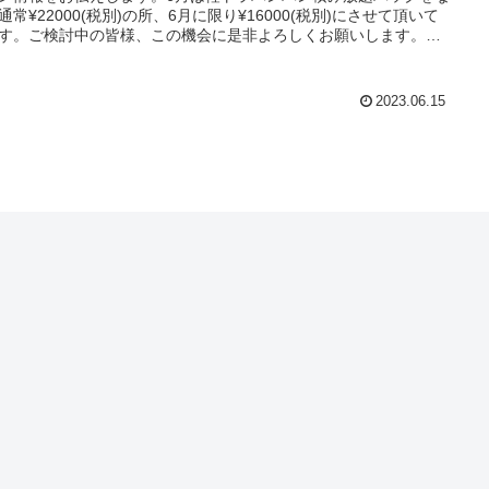
通常¥22000(税別)の所、6月に限り¥16000(税別)にさせて頂いて
す。ご検討中の皆様、この機会に是非よろしくお願いします。ク
ドステップは高松市や香川県全域の不用品回収、遺品整理、生前
の事に真剣に取り組んでいます。香川県住宅課とも連携をしてい
空き家ポータルサイトメンバーです。なおもう少し紹介させて頂
2023.06.15
 （株）クラウドステップは高松市のお客さんのことを考え安心安
不用品回収、遺品整理、生前整理、会社を目指しています。建物
のクラウドも運営していますのでどんなご相談など幅広く対応出
すのでよろしくお願いします。