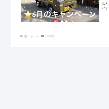
んと
いま
ラウ
整理
て、
くと
全な
解体
ホーム
イベント
来ま