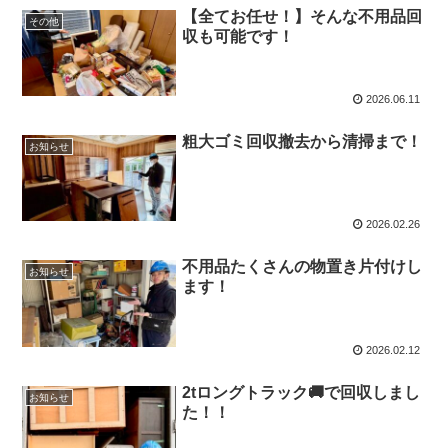
【全てお任せ！】そんな不用品回
その他
収も可能です！
2026.06.11
粗大ゴミ回収撤去から清掃まで！
お知らせ
2026.02.26
不用品たくさんの物置き片付けし
お知らせ
ます！
2026.02.12
2tロングトラック🚚で回収しまし
お知らせ
た！！