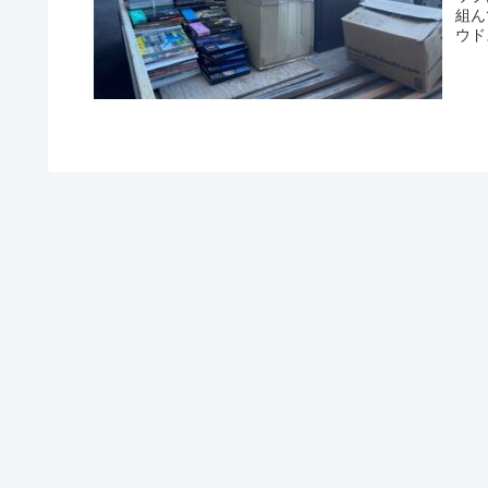
組ん
ウド
して
など