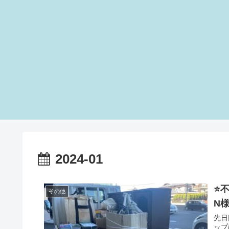
2024-01
⭐
その他
N
先日
ップ