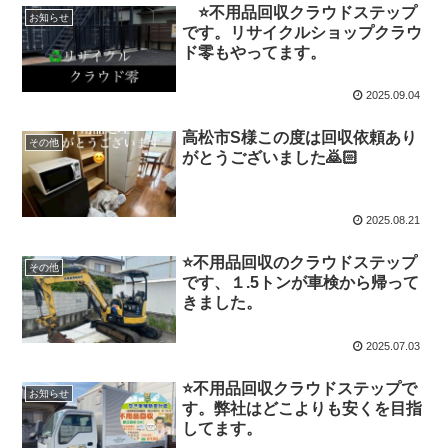
⭐️不用品回収クラウドステップ
お知らせ
です。リサイクルショップクラウ
ド零もやってます。
2025.09.04
高松市S様この度は回収依頼あり
その他
がとうございました🙇🏻
2025.08.21
⭐️不用品回収のクラウドステップ
その他
です、１.5トンが車検から帰って
きました。
2025.07.03
⭐️不用品回収クラウドステップで
お知らせ
す。弊社はどこよりも安くを目指
してます。