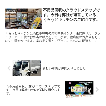
組んでいます。なおもう少し紹介させて頂くと（株）クラウドステッ
プは高松市のお客さんのことを考え安心安全な不用品回収、遺品整
不用品回収のクラウドステップで
理、生前整理、会社を目指しています。建物解体のクラウドも運営し
お知らせ
す。今日は弊社が運営している、
ていますのでどんなご相談など幅広く対応出来ますのでよろしくお願
いします。お弁当販売もしてます。
くらうどキッチンのご紹介です。
くらうどキッチンは高松市林町の高松中央インター南に降りた、ファ
ミリーマート横でお弁当の販売をしています。他店舗のお弁当もある
ので、華やかですよ。是非足を運んで下さい。もちろん配達もしてい
ますので、何なりとお申し付けください。解体ご相談窓口はフリーダ
イヤ0120410100までお願いします、親切に丁寧に説明させて頂きま
す。解体は直接解体工事会社がお得です。安心で安全な解体工事をお
約束します。なお（株）クラウドでは香川県全域と高松市のお客様の
ことを考え安心安全な解体工事、を目指しています。東かがわにも営
業所もあるのでさぬき市や東かがわ市の方も是非ご連絡下さい。なお
同資本の（株）クラウドステップで不用品回収や遺品整理、生前整理
新しい車両が仲間入りしました
のご相談など幅広く対応出来ますのでなんでもご相談下さい。林町に
あるお弁当のくらうどキッチンもよろしくお願いします。
☆不用品回収、(株)クラウドステップで
す。今日は弊社のテレビCMを紹介しま
す。