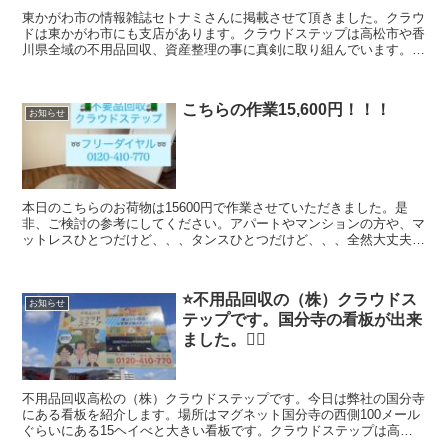
東かがわ市の情報雑誌セトナミさんに掲載させて頂きました。クラウ
ドは東かがわ市にも支店があります。クラウドステップは高松市や香
川県全域の不用品回収、資産整理の事に真剣に取り組んでいます。
（クラウドステップは香川県のお客様のことを考え安心安全な会社を
目指しています。建物解体のクラウドも運営していますのでどんなご
相談でも幅広く対応出来ますのでよろしくお願いします。
こちらの作業15,600円！！！
お知らせ
本日のこちらのお荷物は15600円で作業させていただきました。是
非、ご検討の参考にしてください。アパートやマンションの方や、マ
ットレスひとつだけど、、、タンスひとつだけど、、、全然大丈夫で
す。1人では運び出せない大型家具の搬出致します。まずは、お気軽
にお問い合わせください。クラウドステップは高松市や香川県全域の
不用品回収、資産整理の事に取り組んでいます。クラウドステップは
⭐️不用品回収の（株）クラウドス
香川県のお客さんのことを考え安心安全な会社を目指しています。建
お知らせ
テップです。国分寺の看板が出来
物解体のクラウドも運営していますのでどんなご相談でも幅広く対応
出来ますのでよろしくお願いします。
ました。🙇‍♀️
不用品回収高松の（株）クラウドステップです。今日は弊社の国分寺
にある看板を紹介します。場所はマグネット国分寺の西側100メール
ぐらいにある15ヘイべと大きい看板です。クラウドステップは高松
市や香川県全域の不用品回収、遺品整理、生前整理の事に真剣に取り