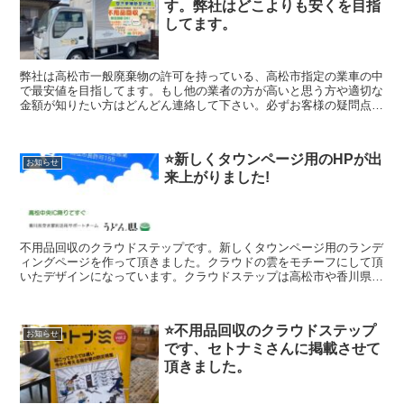
す。弊社はどこよりも安くを目指
してます。
弊社は高松市一般廃棄物の許可を持っている、高松市指定の業車の中
で最安値を目指してます。もし他の業者の方が高いと思う方や適切な
金額が知りたい方はどんどん連絡して下さい。必ずお客様の疑問点や
問題を解決いたします。クラウドステップは高松市や香川県全域の不
用品回収、資産整理の事に真剣に取り組んでいます。同時に空き家補
助金などの対応もしています。建物解体の株式会社クラウドも運営し
⭐️新しくタウンページ用のHPが出
ていますのでどんなご相談でも幅広く対応出来ますのでよろしくお願
お知らせ
来上がりました!
いします。
不用品回収のクラウドステップです。新しくタウンページ用のランデ
ィングページを作って頂きました。クラウドの雲をモチーフにして頂
いたデザインになっています。クラウドステップは高松市や香川県全
域の不用品回収、遺品整理、生前整理の事に真剣に取り組んでいま
す。香川県住宅課とも連携をしています。なおもう少し紹介させて頂
くと、（株）クラウドステップは高松市のお客様のことを考え安心安
⭐️不用品回収のクラウドステップ
全な不用品回収、遺品整理、生前整理の会社を目指しています。建物
お知らせ
です、セトナミさんに掲載させて
解体のクラウドも運営していますのでどんなご相談でも幅広く対応出
来ますのでよろしくお願いします。
頂きました。