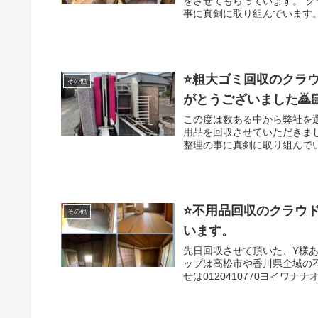
をさせてもらっています。 クラウドステップは高松市や香川県全域の不用品回収、資産整理の
事に真剣に取り組んでいます。お
プは香川県のお客さんのこと
営していますのでどんなご相
⭐️粗大ゴミ回収のクラ
その他
がとうございました🙇
この度は数ある中から弊社を
用品を回収させていただきま
整理の事に真剣に取り組んで
安全な会社を目指しています
く対応出来ますのでよろしく
⭐️不用品回収のクラウ
その他
います。
先日回収させて頂いた、Y様
ップは高松市や香川県全域の
せは0120410770ヨイ
全な会社を目指しています。
対応出来ますのでよろしくお