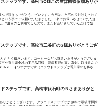
ドステップです。高松市O様この度は回収依頼ありが
選んで頂きありがとうございます。今回はご自宅の片付けをされて
りという事でご依頼いただきました。2名でお伺いさせていただき
した。2度目のご利用でしたので、またお会いさせていただけて嬉し
願い申し上げます。回収したお荷物は、高松市西部クリーンセンタ
させていただきました。クラウドステップではお荷物が大量にある
けを行い適切な処理をおこないます。1点から大量の不用品 粗大
ておりますので、お気軽にご相談してください。クラウドステップ
品回収、資産整理の事に真剣に取り組んでいます。クラウドステッ
ドステップです、高松市三谷町のG様ありがとうござ
を考え安心安全な会社を目指しています。建物解体のクラウドも運
談でも幅広く対応出来ますのでよろしくお願いします。
ありがとう御座います。コーヒーなどお気遣いありがとうございま
松市や香川県全域の不用品回収、資産整理の事に真剣に取り組んで
0410770ヨイワナナオです（クラウドステップは香川県のお客さん
を目指しています。建物解体のクラウドも運営していますのでどん
ますのでよろしくお願いします。
ラウドステップです、高松市伏石町のＮさまありがと
様ありがとうございます。 クラウドステップでは 無料で最後床掃除