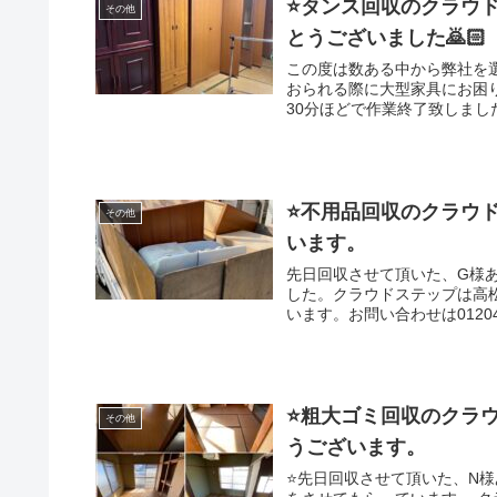
⭐️タンス回収のクラウ
その他
とうございました🙇🏻
この度は数ある中から弊社を
おられる際に大型家具にお困
30分ほどで作業終了致しま
かったです。次回も宜しくお
ーへ持ち込みをし適切に処分
場合でも1点づつ丁寧に仕分
ゴミまで回収させていただい
は高松市や香川県全域の不用
⭐️不用品回収のクラウ
その他
プは香川県のお客さんのこと
います。
営していますのでどんなご相
先日回収させて頂いた、G様
した。クラウドステップは高
います。お問い合わせは012
のことを考え安心安全な会社
なご相談など幅広く対応出来
⭐️粗大ゴミ回収のク
その他
うございます。
⭐️先日回収させて頂いた、N