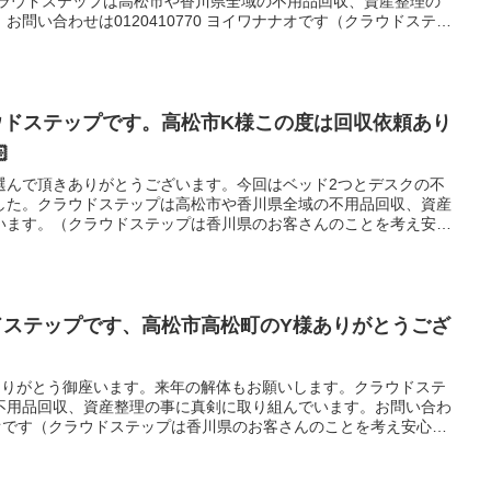
問い合わせは0120410770 ヨイワナナオです（クラウドステッ
を考え安心安全な会社を目指しています。建物解体のクラウドも運
談など幅広く対応出来ますのでよろしくお願いします。
ウドステップです。高松市K様この度は回収依頼あり

選んで頂きありがとうございます。今回はベッド2つとデスクの不
した。クラウドステップは高松市や香川県全域の不用品回収、資産
います。（クラウドステップは香川県のお客さんのことを考え安心
。建物解体のクラウドも運営していますのでどんなご相談でも幅広
お願いします。
ドステップです、高松市高松町のY様ありがとうござ
ありがとう御座います。来年の解体もお願いします。クラウドステ
不用品回収、資産整理の事に真剣に取り組んでいます。お問い合わ
ワナナオです（クラウドステップは香川県のお客さんのことを考え安心安
建物解体のクラウドも運営していますのでどんなご相談など幅広く
願いします。