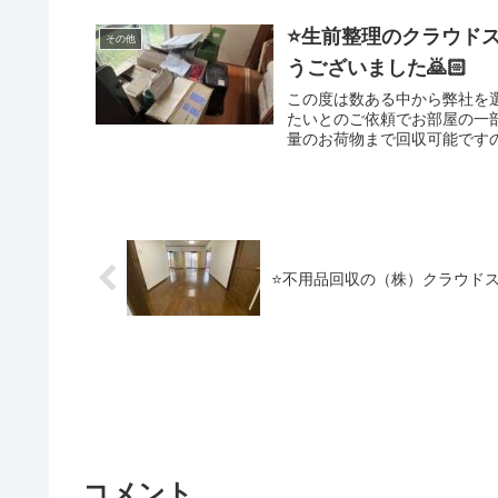
⭐️生前整理のクラウド
その他
うございました🙇🏻
この度は数ある中から弊社を
たいとのご依頼でお部屋の一
量のお荷物まで回収可能です
の不用品回収、資産整理の事
のことを考え安心安全な会社
なご相談でも幅広く対応出来
⭐️不用品回収の（株）クラウドス
コメント