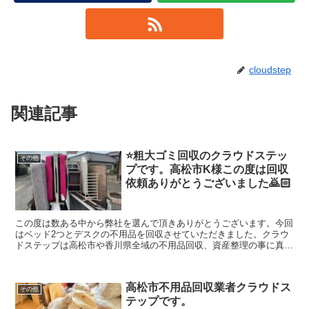
cloudstep
関連記事
⭐️粗大ゴミ回収のクラウドステッ
その他
プです。高松市K様この度は回収
依頼ありがとうございました🙇🏻
この度は数ある中から弊社を選んで頂きありがとうございます。今回
はベッド2つとデスクの不用品を回収させていただきました。クラウ
ドステップは高松市や香川県全域の不用品回収、資産整理の事に真剣
に取り組んでいます。（クラウドステップは香川県のお客さんのこと
を考え安心安全な会社を目指しています。建物解体のクラウドも運営
していますのでどんなご相談でも幅広く対応出来ますのでよろしくお
高松市不用品回収業者クラウドス
願いします。
その他
テップです。