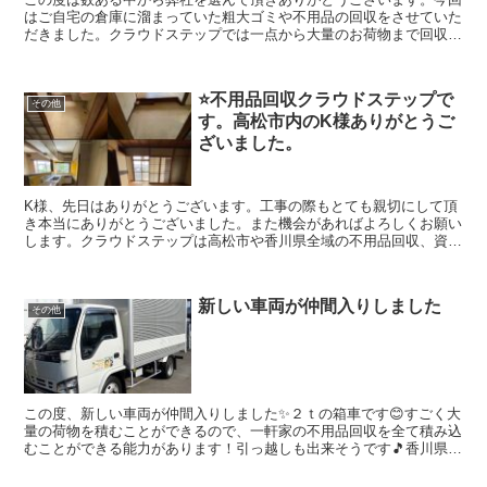
香川県のお客さんのことを考え安心安全な会社を目指しています。建
はご自宅の倉庫に溜まっていた粗大ゴミや不用品の回収をさせていた
物解体のクラウドも運営していますのでどんなご相談でも幅広く対応
だきました。クラウドステップでは一点から大量のお荷物まで回収可
出来ますのでよろしくお願いします。
能ですので是非お任せください。 クラウドステップは高松市や香川
県全域の不用品回収、資産整理の事に真剣に取り組んでいます。（ク
ラウドステップは香川県のお客さんのことを考え安心安全な会社を目
⭐️不用品回収クラウドステップで
指しています。建物解体のクラウドも運営していますのでどんなご相
その他
す。高松市内のK様ありがとうご
談でも幅広く対応出来ますのでよろしくお願いします。
ざいました。
K様、先日はありがとうございます。工事の際もとても親切にして頂
き本当にありがとうございました。また機会があればよろしくお願い
します。クラウドステップは高松市や香川県全域の不用品回収、資産
整理の事に真剣に取り組んでいます。お問い合わせは0120410770 ヨ
イワナナオです。（株）クラウドステップは高松市のお客様のことを
考え安心安全な不用品回収、資産整理、生前整理の会社を目指してい
新しい車両が仲間入りしました
ます。建物解体のクラウドも運営していますのでどんなご相談でも幅
その他
広く対応出来ますのでよろしくお願いします。
この度、新しい車両が仲間入りしました✨２ｔの箱車です😊すごく大
量の荷物を積むことができるので、一軒家の不用品回収を全て積み込
むことができる能力があります！引っ越しも出来そうです🎵香川県全
域の不用品回収をしているので、スムーズな仕事ができます...