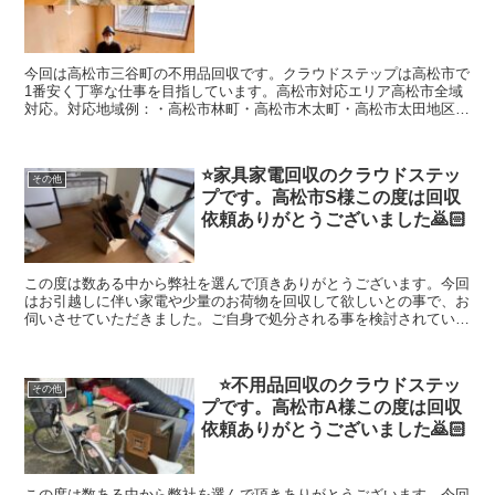
今回は高松市三谷町の不用品回収です。クラウドステップは高松市で
1番安く丁寧な仕事を目指しています。高松市対応エリア高松市全域
対応。対応地域例：・高松市林町・高松市木太町・高松市太田地区・
高松市国分寺町・高松市香川町・高松市牟礼町・高松市小村町・高松
市三谷町など。その他、香川県内の不用品に関することもお気軽にお
問い合わせください。無料相談・無料お見積り受付中。お気軽にお問
⭐️家具家電回収のクラウドステッ
い合わせください。フリーダイヤル0120-410-770良いは菜々緒までど
その他
プです。高松市S様この度は回収
うぞ
依頼ありがとうございました🙇🏻
この度は数ある中から弊社を選んで頂きありがとうございます。今回
はお引越しに伴い家電や少量のお荷物を回収して欲しいとの事で、お
伺いさせていただきました。ご自身で処分される事を検討されていた
みたいですが大型家電もありご依頼いただけることになりました。お
引越し先でもお仕事頑張ってください。回収したお荷物は、高松市西
部クリーンセンターへ持ち込みをし適切に処分させていただきまし
⭐️不用品回収のクラウドステッ
た。リサイクル家電は適切な場所に持ち込みを行い回収していただき
その他
プです。高松市A様この度は回収
ました。クラウドステップではお荷物が大量にある場合でも1点づつ
丁寧に仕分けを行い適切な処理をおこないます。1点から大量の不用
依頼ありがとうございました🙇🏻
品粗大ゴミまで回収させていただいておりますので、お気軽にご相談
してください。★クラウドステップは高松市や香川県全域の不用品回
収、資産整理の事に真剣に取り組んでいます。（クラウドステップは
この度は数ある中から弊社を選んで頂きありがとうございます。今回