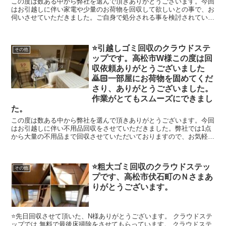
この度は数ある中から弊社を選んで頂きありがとうございます。今回
はお引越しに伴い家電や少量のお荷物を回収して欲しいとの事で、お
伺いさせていただきました。ご自身で処分される事を検討されていた
みたいですが大型家電もありご依頼いただけることになりました。お
引越し先でもお仕事頑張ってください。回収したお荷物は、高松市
西部クリーンセンターへ持ち込みをし適切に処分させていただきまし
⭐️引越しゴミ回収のクラウドステ
た。リサイクル家電は適切な場所に持ち込みを行い回収していただき
その他
ップです。高松市W様この度は回
ました。クラウドステップではお荷物が大量にある場合でも1点づつ
丁寧に仕分けを行い適切な処理をおこないます。1点から大量の不用
収依頼ありがとうございました
品 粗大ゴミまで回収させていただいておりますので、お気軽にご相
🙇🏻一部屋にお荷物を固めてくだ
談してください。クラウドステップは高松市や香川県全域の不用品回
さり、ありがとうございました。
収、資産整理の事に真剣に取り組んでいますのでよろしくお願いしま
作業がとてもスムーズにできまし
す。
た。
この度は数ある中から弊社を選んで頂きありがとうございます。今回
はお引越しに伴い不用品回収をさせていただきました。弊社では1点
から大量の不用品まで回収させていただいておりますので、お気軽に
ご相談してください。クラウドステップは高松市や香川県全域の不用
品回収、資産整理の事に真剣に取り組んでいます。クラウドステップ
は香川県のお客様のことを考え安心安全な会社を目指しています。建
⭐️粗大ゴミ回収のクラウドステッ
物解体のクラウドも運営していますのでどんなご相談でも幅広く対応
その他
プです、高松市伏石町のＮさまあ
出来ますのでよろしくお願いします。
りがとうございます。
⭐️先日回収させて頂いた、N様ありがとうございます。 クラウドステ
ップでは 無料で最後床掃除をさせてもらっています。 クラウドステ