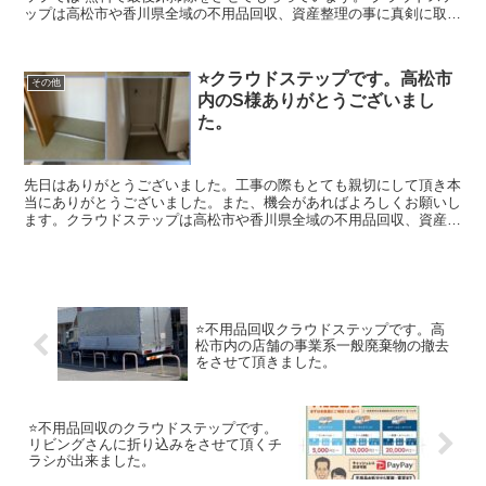
ップは高松市や香川県全域の不用品回収、資産整理の事に真剣に取り
組んでいます。お問い合わせは0120410770 ヨイワナナオです（クラ
ウドステップは香川県のお客さんのことを考え安心安全な会社を目指
しています。建物解体のクラウドも運営していますのでどんなご相談
⭐️クラウドステップです。高松市
など幅広く対応出来ますのでよろしくお願いします。
その他
内のS様ありがとうございまし
た。
先日はありがとうございました。工事の際もとても親切にして頂き本
当にありがとうございました。また、機会があればよろしくお願いし
ます。クラウドステップは高松市や香川県全域の不用品回収、資産整
理に真剣に取り組んでいます。お問い合わせは0120410770ヨイワナ
ナオです。（株）クラウドステップは高松市のお客様のことを考え安
心安全な不用品回収、資産整理、生前整理の会社を目指しています。
建物解体のクラウドも運営しており、どんなご相談でも幅広く対応出
来ますのでよろしくお願いします。
⭐️不用品回収クラウドステップです。高
松市内の店舗の事業系一般廃棄物の撤去
をさせて頂きました。
⭐️不用品回収のクラウドステップです。
リビングさんに折り込みをさせて頂くチ
ラシが出来ました。