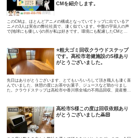
CMを紹介します。
このCMは、ほとんどアニメの構成となっていてトップに出ているア
ニメの3人は実在の弊社社員で、凄く似ています。中盤の宇宙人の声
で(地球にも優しい)の所が私は好きです。環境にも配慮したCMとな
っています。なおクラウドステップは高松市や香川県全域の不用品回
収・遺品整理・生前整理もできます。遺品整理アドバイザーが2名在
籍しておりますので、供養物なども対応可能です。香川県住宅課と連
⭐️粗大ゴミ回収クラウドステップ
携もあり、家庭ゴミ・粗大ゴミの問題や空き家問題にも取り組んでお
その他
です。高松市老健施設のS様あり
ります。安心で安全な未来を目指します。
がとうございました。
先日はありがとうございます、とてもいろいろして頂き職人も凄く喜
んでいました、休憩の度にお茶やお菓子、ジュースなど助かりまし
た。クラウドステップは高松市や香川県全域の不用品回収、資産整理
の事に真剣に取り組んでいます。お問い合わせ0120410770ヨイワナ
ナオです。（株）クラウドステップは高松市のお客さんのことを考え
安心安全な不用品回収、資産整理、生前整理、会社を目指していま
高松市S様この度は回収依頼あり
す。建物解体のクラウドも運営していますのでどんなご相談など幅広
その他
がとうございました🙇🏻
く対応出来ますのでよろしくお願いします。