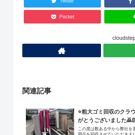
Twitter
Pocket
cloud
関連記事
⭐️粗大ゴミ回収のクラ
その他
がとうございました🙇
この度は数ある中から弊社を
用品を回収させていただきま