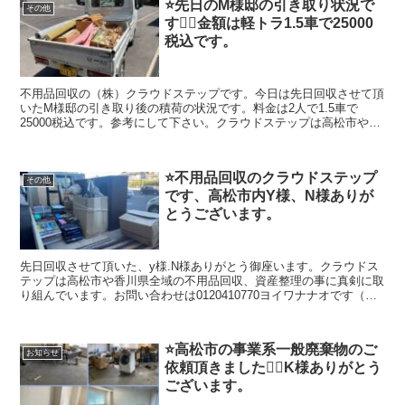
⭐️先日のM様邸の引き取り状況で
その他
す🙇‍♀️金額は軽トラ1.5車で25000
税込です。
不用品回収の（株）クラウドステップです。今日は先日回収させて頂
いたM様邸の引き取り後の積荷の状況です。料金は2人で1.5車で
25000税込です。参考にして下さい。クラウドステップは高松市や香
川県全域の不用品回収、遺品整理、生前整理の事に真剣に取り組んで
います。香川県住宅課とも連携をしていて、空き家ポータルサイトメ
ンバーです。（株）クラウドステップは高松市のお客さんのことを考
⭐️不用品回収のクラウドステップ
え安心安全な不用品回収、遺品整理、生前整理、会社を目指していま
その他
です、高松市内Y様、N様ありが
す。建物解体のクラウドも運営していますのでどんなご相談など幅広
く対応出来ますのでよろしくお願いします。
とうございます。
先日回収させて頂いた、y様.N様ありがとう御座います。クラウドス
テップは高松市や香川県全域の不用品回収、資産整理の事に真剣に取
り組んでいます。お問い合わせは0120410770ヨイワナナオです（ク
ラウドステップは香川県のお客さんのことを考え安心安全な会社を目
指しています。建物解体のクラウドも運営していますのでどんなご相
談など幅広く対応出来ます。
⭐️高松市の事業系一般廃棄物のご
お知らせ
依頼頂きました🙇‍♀️K様ありがとう
ございます。