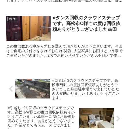
します。クラウドステップは高松市や香川県全域の不用品回収、資産
整理の事に真剣に取り組んでいます。お問い合わせは0120410770 ヨ
イワナナオです。（株）クラウドステップは高松市のお客様のことを
考え安心安全な不用品回収、資産整理、生前整理の会社を目指してい
⭐️タンス回収のクラウドステップ
ます。建物解体のクラウドも運営していますのでどんなご相談でも幅
その他
です。高松市O様この度は回収依
広く対応出来ますのでよろしくお願いします。
頼ありがとうございました🙇🏻
この度は数ある中から弊社を選んで頂きありがとうございます。今回
はご自宅の片付けをされておられる際に大型家具にお困りという事で
ご依頼いただきました。2名でお伺いさせていただき30分ほどで作業
終了致しました。2度目のご利用でしたので、またお会いさせていた
だけて嬉しかったです。次回も宜しくお願い申し上げます。回収した
お荷物は、高松市西部クリーンセンターへ持ち込みをし適切に処分さ
せていただきました。クラウドステップではお荷物が大量にある場合
でも1点づつ丁寧に仕分けを行い適切な処理をおこないます。1点か
⭐️ゴミ回収のクラウドステップです。高
ら大量の不用品 粗大ゴミまで回収させていただいておりますので、
松市E様この度は回収依頼ありがとうご
お気軽にご相談してください。クラウドステップは高松市や香川県全
ざいました🙇🏻駐車場まで出していただ
域の不用品回収、資産整理の事に真剣に取り組んでいます。クラウド
き大変助かりました！ありがとうござい
ステップは香川県のお客さんのことを考え安心安全な会社を目指して
ます。
います。建物解体のクラウドも運営していますのでどんなご相談でも
幅広く対応出来ますのでよろしくお願いします。
⭐️引越しゴミ回収のクラウドステップで
す。高松市W様この度は回収依頼ありが
とうございました🙇🏻一部屋にお荷物を
固めてくださり、ありがとうございまし
た。作業がとてもスムーズにできまし