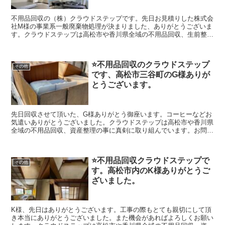
不用品回収の（株）クラウドステップです。先日お見積りした株式会
社M様の事業系一般廃棄物処理が決まりました、ありがとうございま
す。クラウドステップは高松市や香川県全域の不用品回収、生前整理
の事に真剣に取り組んでいます。お問い合わせはフリーダイヤル
0120410770ヨイワナナオを覚えて下さい。なおもう少し紹介させて
頂くと（株）クラウドステップは高松市のお客様のことを考え安心安
⭐️不用品回収のクラウドステップ
全な不用品回収、遺品整理、生前整理の会社を目指しています。建物
その他
です、高松市三谷町のG様ありが
解体のクラウドも運営していますのでどんなご相談など幅広く対応出
来ますのでよろしくお願いします。
とうございます。
先日回収させて頂いた、G様ありがとう御座います。コーヒーなどお
気遣いありがとうございました。クラウドステップは高松市や香川県
全域の不用品回収、資産整理の事に真剣に取り組んでいます。お問い
合わせは0120410770ヨイワナナオです（クラウドステップは香川県
のお客さんのことを考え安心安全な会社を目指しています。建物解体
のクラウドも運営していますのでどんなご相談など幅広く対応出来ま
⭐️不用品回収クラウドステップで
すのでよろしくお願いします。
その他
す。高松市内のK様ありがとうご
ざいました。
K様、先日はありがとうございます。工事の際もとても親切にして頂
き本当にありがとうございました。また機会があればよろしくお願い