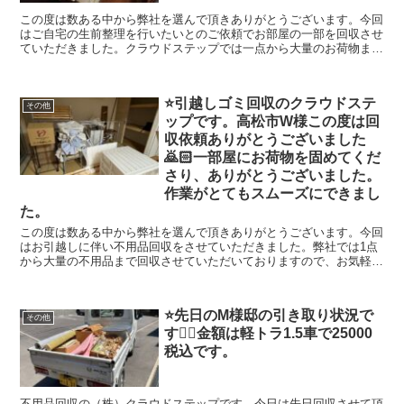
しています。建物解体のクラウドも運営していますのでどんなご相談
この度は数ある中から弊社を選んで頂きありがとうございます。今回
でも幅広く対応出来ますのでよろしくお願いします。
はご自宅の生前整理を行いたいとのご依頼でお部屋の一部を回収させ
ていただきました。クラウドステップでは一点から大量のお荷物まで
回収可能ですので是非お任せください。クラウドステップは高松市や
香川県全域の不用品回収、資産整理の事に真剣に取り組んでいます。
クラウドステップは香川県のお客さんのことを考え安心安全な会社を
⭐️引越しゴミ回収のクラウドステ
目指しています。建物解体のクラウドも運営していますのでどんなご
その他
ップです。高松市W様この度は回
相談でも幅広く対応出来ますのでよろしくお願いします。
収依頼ありがとうございました
🙇🏻一部屋にお荷物を固めてくだ
さり、ありがとうございました。
作業がとてもスムーズにできまし
た。
この度は数ある中から弊社を選んで頂きありがとうございます。今回
はお引越しに伴い不用品回収をさせていただきました。弊社では1点
から大量の不用品まで回収させていただいておりますので、お気軽に
ご相談してください。クラウドステップは高松市や香川県全域の不用
品回収、資産整理の事に真剣に取り組んでいます。クラウドステップ
は香川県のお客様のことを考え安心安全な会社を目指しています。建
⭐️先日のM様邸の引き取り状況で
物解体のクラウドも運営していますのでどんなご相談でも幅広く対応
その他
す🙇‍♀️金額は軽トラ1.5車で25000
出来ますのでよろしくお願いします。
税込です。
不用品回収の（株）クラウドステップです。今日は先日回収させて頂