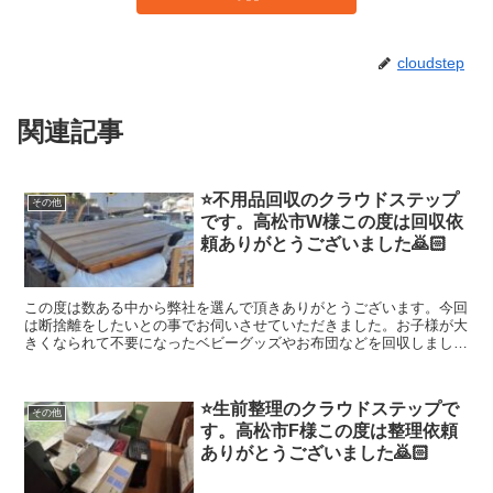
cloudstep
関連記事
⭐️不用品回収のクラウドステップ
その他
です。高松市W様この度は回収依
頼ありがとうございました🙇🏻
この度は数ある中から弊社を選んで頂きありがとうございます。今回
は断捨離をしたいとの事でお伺いさせていただきました。お子様が大
きくなられて不要になったベビーグッズやお布団などを回収しまし
た！帰り際にお子様から頑張ってねと言われて嬉しかったです！回収
したお荷物は、高松市西部クリーンセンターへ持ち込みをし適切に処
分させていただきました。クラウドステップではお荷物が大量にある
⭐️生前整理のクラウドステップで
場合でも1点づつ丁寧に仕分けを行い適切な処理をおこないます。1
その他
す。高松市F様この度は整理依頼
点から大量の不用品 粗大ゴミまで回収させていただいておりますの
で、お気軽にご相談してください。クラウドステップは高松市や香川
ありがとうございました🙇🏻
県全域の不用品回収、資産整理の事に真剣に取り組んでいます。クラ
ウドステップは香川県のお客さんのことを考え安心安全な会社を目指