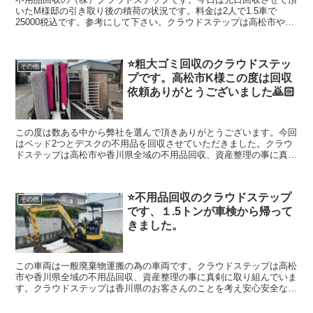
いたM様邸の引き取り後の積荷の状況です。料金は2人で1.5車で
25000税込です。参考にして下さい。クラウドステップは高松市や香
川県全域の不用品回収、遺品整理、生前整理の事に真剣に取り組んで
います。香川県住宅課とも連携をしていて、空き家ポータルサイトメ
ンバーです。（株）クラウドステップは高松市のお客さんのことを考
⭐️粗大ゴミ回収のクラウドステッ
え安心安全な不用品回収、遺品整理、生前整理、会社を目指していま
その他
プです。高松市K様この度は回収
す。建物解体のクラウドも運営していますのでどんなご相談など幅広
く対応出来ますのでよろしくお願いします。
依頼ありがとうございました🙇🏻
この度は数ある中から弊社を選んで頂きありがとうございます。今回
はベッド2つとデスクの不用品を回収させていただきました。クラウ
ドステップは高松市や香川県全域の不用品回収、資産整理の事に真剣
に取り組んでいます。（クラウドステップは香川県のお客さんのこと
を考え安心安全な会社を目指しています。建物解体のクラウドも運営
していますのでどんなご相談でも幅広く対応出来ますのでよろしくお
⭐️不用品回収のクラウドステップ
願いします。
その他
です、１.5トンが車検から帰って
きました。
この車両は一般廃棄物運搬の為の車両です。クラウドステップは高松
市や香川県全域の不用品回収、資産整理の事に真剣に取り組んでいま
す。クラウドステップは香川県のお客さんのことを考え安心安全な会
社を目指しています運営していますのでどんなご相談など幅広く対応
出来ますのでよろしくお願いします。高松市一般廃棄物の許可業者で