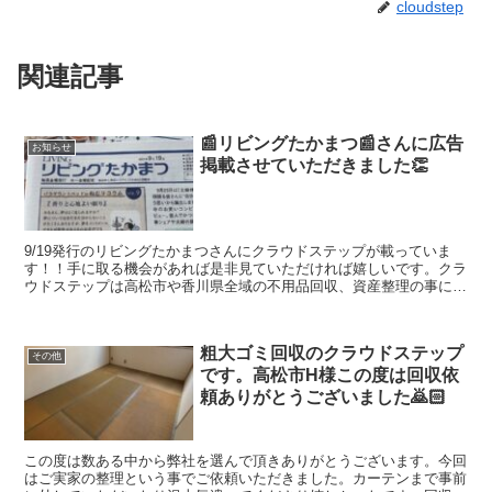
cloudstep
関連記事
📰リビングたかまつ📰さんに広告
お知らせ
掲載させていただきました👏
9/19発行のリビングたかまつさんにクラウドステップが載っていま
す！！手に取る機会があれば是非見ていただければ嬉しいです。クラ
ウドステップは高松市や香川県全域の不用品回収、資産整理の事に取
り組んでいます。（クラウドステップは香川県のお客さんのことを考
え安心安全な会社を目指しています。建物解体のクラウドも運営して
いますのでどんなご相談でも幅広く対応出来ますのでよろしくお願い
粗大ゴミ回収のクラウドステップ
します。
その他
です。高松市H様この度は回収依
頼ありがとうございました🙇🏻
この度は数ある中から弊社を選んで頂きありがとうございます。今回
はご実家の整理という事でご依頼いただきました。カーテンまで事前