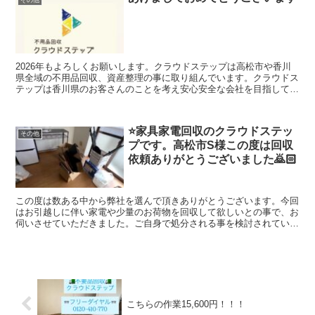
2026年もよろしくお願いします。クラウドステップは高松市や香川
県全域の不用品回収、資産整理の事に取り組んでいます。クラウドス
テップは香川県のお客さんのことを考え安心安全な会社を目指してい
ます。建物解体のクラウドも運営していますのでどんなご相談でも幅
広く対応出来ますのでよろしくお願いします
⭐️家具家電回収のクラウドステッ
その他
プです。高松市S様この度は回収
依頼ありがとうございました🙇🏻
この度は数ある中から弊社を選んで頂きありがとうございます。今回
はお引越しに伴い家電や少量のお荷物を回収して欲しいとの事で、お
伺いさせていただきました。ご自身で処分される事を検討されていた
みたいですが大型家電もありご依頼いただけることになりました。お
引越し先でもお仕事頑張ってください。回収したお荷物は、高松市西
部クリーンセンターへ持ち込みをし適切に処分させていただきまし
た。リサイクル家電は適切な場所に持ち込みを行い回収していただき
ました。クラウドステップではお荷物が大量にある場合でも1点づつ
丁寧に仕分けを行い適切な処理をおこないます。1点から大量の不用
品粗大ゴミまで回収させていただいておりますので、お気軽にご相談
こちらの作業15,600円！！！
してください。★クラウドステップは高松市や香川県全域の不用品回