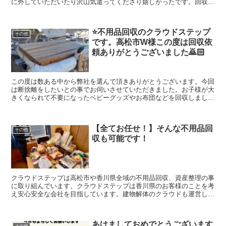
に外していただいたり沢山気遣ってくださり嬉しかったです。回収し
たお荷物は高松市 西部クリーンセンターへ持ち込みをし適切に処分
させていただきました。クラウドステップではお荷物が大量にある場
合でも1点づつ丁寧に仕分けを行い適切な処理をおこないます。1点
⭐️不用品回収のクラウドステップ
から大量の不用品 粗大ゴミまで回収させていただいておりますの
その他
です。高松市W様この度は回収依
で、お気軽にご相談してください。クラウドステップは高松市や香川
県全域の不用品回収、資産整理の事に真剣に取り組んでいます。クラ
頼ありがとうございました🙇🏻
ウドステップは香川県のお客さんのことを考え安心安全な会社を目指
しています。建物解体のクラウドも運営していますのでどんなご相談
でも幅広く対応出来ますのでよろしくお願いします
この度は数ある中から弊社を選んで頂きありがとうございます。今回
は断捨離をしたいとの事でお伺いさせていただきました。お子様が大
きくなられて不要になったベビーグッズやお布団などを回収しまし
た！帰り際にお子様から頑張ってねと言われて嬉しかったです！回収
したお荷物は、高松市西部クリーンセンターへ持ち込みをし適切に処
分させていただきました。クラウドステップではお荷物が大量にある
【全てお任せ！】そんな不用品回
場合でも1点づつ丁寧に仕分けを行い適切な処理をおこないます。1
その他
収も可能です！
点から大量の不用品 粗大ゴミまで回収させていただいておりますの
で、お気軽にご相談してください。クラウドステップは高松市や香川
県全域の不用品回収、資産整理の事に真剣に取り組んでいます。クラ
ウドステップは香川県のお客さんのことを考え安心安全な会社を目指
しています。建物解体のクラウドも運営していますのでどんなご相談
クラウドステップは高松市や香川県全域の不用品回収、資産整理の事
でも幅広く対応出来ますのでよろしくお願いします。
に取り組んでいます。クラウドステップは香川県のお客様のことを考
え安心安全な会社を目指しています。建物解体のクラウドも運営して
いますのでどんなご相談でも幅広く対応出来ますのでよろしくお願い
します。
あけましておめでとうございます
その他