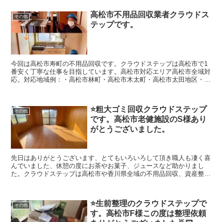
収、資産整理の事に取り組んでいます。（クラウドステップは香川県
のお客さんのことを考え安心安全な会社を目指しています。建物解体
高松市不用品回収業者クラウドス
のクラウドも運営していますのでどんなご相談でも幅広く対応出来ま
その他
テップです。
すのでよろしくお願いします。
今回は高松市寿町の不用品回収です。クラウドステップは高松市で1
番安く丁寧な仕事を目指しています。高松市対応エリア高松市全域対
応。対応地域例：・高松市林町・高松市木太町・高松市太田地区・高
松市国分寺町・高松市香川町・高松市牟礼町・高松市庵治町・高松市
三谷町など。その他、香川県内の不用品に関することもお気軽にお問
い合わせください。無料相談・無料お見積り受付中、お気軽にお問い
⭐️粗大ゴミ回収クラウドステップ
合わせください。フリーダイヤル0120-410-770良いは菜々緒までどう
その他
です。高松市老健施設のS様あり
ぞ
がとうございました。
先日はありがとうございます、とてもいろいろして頂き職人も凄く喜
んでいました、休憩の度にお茶やお菓子、ジュースなど助かりまし
た。クラウドステップは高松市や香川県全域の不用品回収、資産整理
の事に真剣に取り組んでいます。お問い合わせ0120410770ヨイワナ
ナオです。（株）クラウドステップは高松市のお客さんのことを考え
安心安全な不用品回収、資産整理、生前整理、会社を目指していま
⭐️生前整理のクラウドステップで
す。建物解体のクラウドも運営していますのでどんなご相談など幅広
その他
す。高松市F様この度は整理依頼
く対応出来ますのでよろしくお願いします。