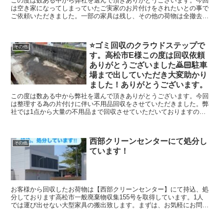
この度は数ある中から弊社を選んで頂きありがとうございます。今回
は空き家になってしまっていたご実家のお片付けをされたいとの事で
ご依頼いただきました。一部の家具は残し、その他の荷物は全撤去し
て欲しいとのご希望でした。合計2トン車7台分ございましたが、1日
で作業終了出来た事をとても喜んでいただけてお褒めの言葉までくだ
さりスタッフ一同大変励みになりました。お片付けの際は是非、宜し
⭐️ゴミ回収のクラウドステップで
くお願い申し上げます。回収したお荷物は、高松市西部クリーンセン
その他
す。高松市E様この度は回収依頼
ターへ持ち込みをし適切に処分させていただきました。クラウドステ
ップではお荷物が大量にある場合でも1点づつ丁寧に仕分けを行い適
ありがとうございました🙇🏻駐車
切な処理をおこないます。1点から大量の不用品 粗大ゴミまで回収
場まで出していただき大変助かり
させていただいておりますので、お気軽にご相談してください。クラ
ました！ありがとうございます。
ウドステップは高松市や香川県全域の不用品回収、資産整理の事に真
剣に取り組んでいます。クラウドステップは香川県のお客さんのこと
この度は数ある中から弊社を選んで頂きありがとうございます。今回
を考え安心安全な会社を目指しています。建物解体のクラウドも運営
は整理する為の片付けに伴い不用品回収をさせていただきました。弊
していますのでどんなご相談でも幅広く対応出来ますのでよろしくお
社では1点から大量の不用品まで回収させていただいておりますの
願いします。
で、お気軽にご相談してくださいクラウドステップは高松市や香川県
全域の不用品回収、資産整理の事に真剣に取り組んでいます。クラウ
ドステップは香川県のお客さんのことを考え安心安全な会社を目指し
西部クリーンセンターにて処分し
ています。建物解体のクラウドも運営していますのでどんなご相談で
その他
ています！
も幅広く対応出来ますのでよろしくお願いします。
お客様から回収したお荷物は【西部クリーンセンター】にて持込、処
分しております高松市一般廃棄物収集155号を取得しています。1人
では運び出せない大型家具の搬出致します。まずは、お気軽にお問い
合わせください。クラウドステップは高松市や香川県全域の不用品回