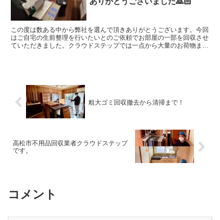
ありがとうございました🙇🏻
この度は数ある中から弊社を選んで頂きありがとうございます。今回
はご自宅の生前整理を行いたいとのご依頼でお部屋の一部を回収させ
ていただきました。クラウドステップでは一点から大量のお荷物まで
回収可能ですので是非お任せください。クラウドステップは高松市や
香川県全域の不用品回収、資産整理の事に真剣に取り組んでいます。
クラウドステップは香川県のお客さんのことを考え安心安全な会社を
目指しています。建物解体のクラウドも運営していますのでどんなご
相談でも幅広く対応出来ますのでよろしくお願いします。
粗大ゴミ回収撤去から清掃まで！
高松市不用品回収業者クラウドステップ
です。
コメント